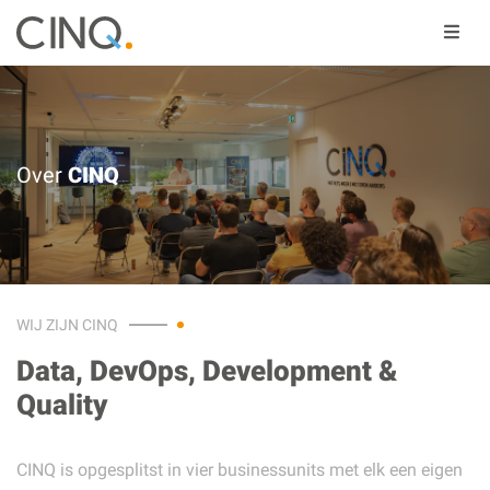
Over
CINQ
WIJ ZIJN CINQ
Data, DevOps, Development &
Quality
CINQ is opgesplitst in vier businessunits met elk een eigen