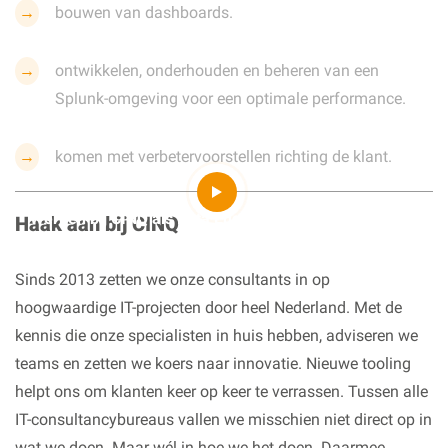
bouwen van dashboards.
ontwikkelen, onderhouden en beheren van een
Splunk-omgeving voor een optimale performance.
komen met verbetervoorstellen richting de klant.
Werken bij CINQ als Data Engineer
Haak aan bij CINQ
Sinds 2013 zetten we onze consultants in op
hoogwaardige IT-projecten door heel Nederland. Met de
kennis die onze specialisten in huis hebben, adviseren we
teams en zetten we koers naar innovatie. Nieuwe tooling
helpt ons om klanten keer op keer te verrassen. Tussen alle
IT-consultancybureaus vallen we misschien niet direct op in
wat we doen. Maar wél in hoe we het doen. Daarmee