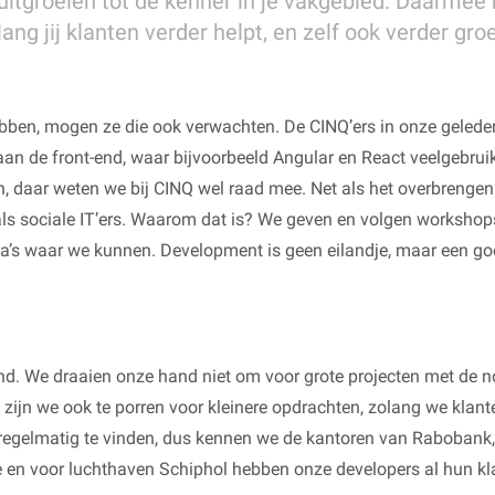
 uitgroeien tot dé kenner in je vakgebied. Daarmee
ng jij klanten verder helpt, en zelf ook verder groei
ebben, mogen ze die ook verwachten. De CINQ’ers in onze geleder
k aan de front-end, waar bijvoorbeeld Angular en React veelgebr
, daar weten we bij CINQ wel raad mee. Net als het overbrengen
ls sociale IT’ers. Waarom dat is? We geven en volgen workshops,
ega’s waar we kunnen. Development is geen eilandje, maar een g
nd. We draaien onze hand niet om voor grote projecten met de no
 zijn we ook te porren voor kleinere opdrachten, zolang we klan
 regelmatig te vinden, dus kennen we de kantoren van Raboban
tie en voor luchthaven Schiphol hebben onze developers al hun k