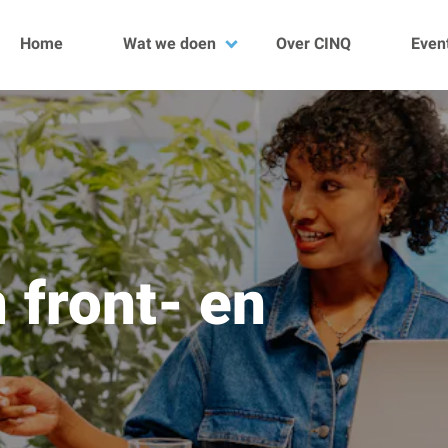
Home
Wat we doen
Over CINQ
Even
Data
DevOps
Development
Quality
Kubescan
Projecten
n
front- en