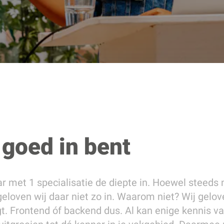
 goed in bent
ar met 1 specialisatie de diepte in. Hoewel steeds
geloven wij daar niet zo in. Waarom niet? Wij gelo
gt. Frontend óf backend dus. Al kan enige kennis va