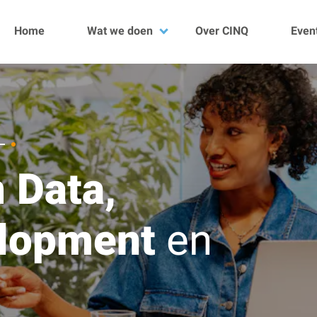
Home
Wat we doen
Over CINQ
Even
Data
DevOps
Development
Quality
Kubescan
Projecten
n
Data,
elopment
en