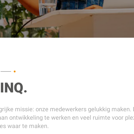
CINQ.
grijke missie: onze medewerkers gelukkig maken. 
aan ontwikkeling te werken en veel ruimte voor plez
ties waar te maken.