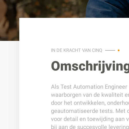
IN DE KRACHT VAN CINQ
Omschrijvin
Als Test Automation Engineer s
waarborgen van de kwaliteit 
door het ontwikkelen, onderho
geautomatiseerde tests. Met d
voor detail en toewijding aan 
bij aan de succesvolle leverin