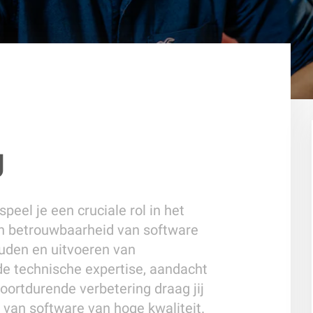
g
peel je een cruciale rol in het
en betrouwbaarheid van software
uden en uitvoeren van
e technische expertise, aandacht
voortdurende verbetering draag jij
g van software van hoge kwaliteit.