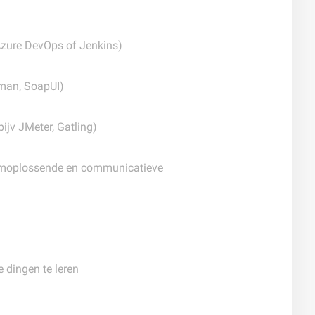
 Azure DevOps of Jenkins)
tman, SoapUI)
ijv JMeter, Gatling)
eemoplossende en communicatieve
 dingen te leren