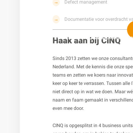
Defect management
Documentatie voor overdracht v
Werken bij CINQ als Back-end Deve
Haak aan bij CINQ
Sinds 2013 zetten we onze consultants
Nederland. Met de kennis die onze spe
teams en zetten we koers naar innovat
keer op keer te verrassen. Tussen alle
niet direct op in wat we doen. Maar w
naam en faam gemaakt in verschillend
even mee door.
CINQ is opgesplitst in 4 business units