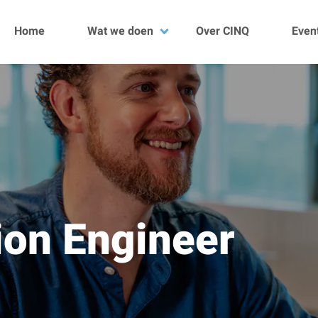
Home
Wat we doen
Over CINQ
Even
Data
DevOps
Development
Quality
Kubescan
Projecten
ion Engineer