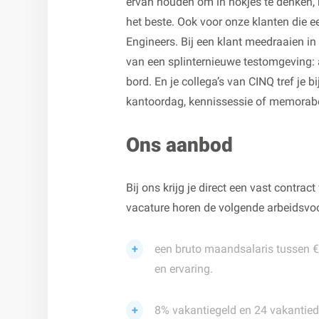
ervan houden om in hokjes te denken, 
het beste. Ook voor onze klanten die 
Engineers. Bij een klant meedraaien in
van een splinternieuwe testomgeving: al
bord. En je collega’s van CINQ tref je 
kantoordag, kennissessie of memorabel
Ons aanbod
Bij ons krijg je direct een vast contrac
vacature horen de volgende arbeidsvo
een bruto maandsalaris tussen € 
en ervaring.
8% vakantiegeld en 24 vakantied