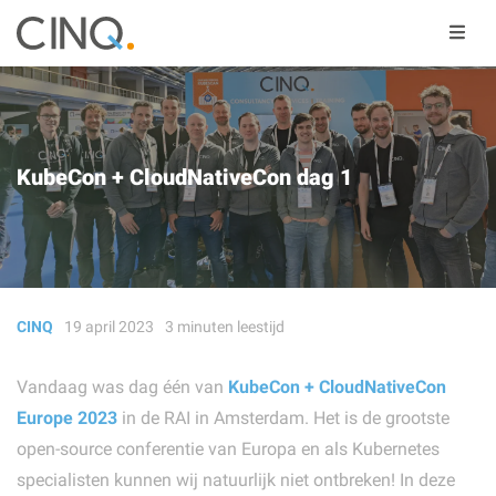
KubeCon + CloudNativeCon dag 1
CINQ
19 april 2023
3
minuten
leestijd
Vandaag was dag één van
KubeCon + CloudNativeCon
Europe 2023
in de RAI in Amsterdam. Het is de grootste
open-source conferentie van Europa en als Kubernetes
specialisten kunnen wij natuurlijk niet ontbreken! In deze